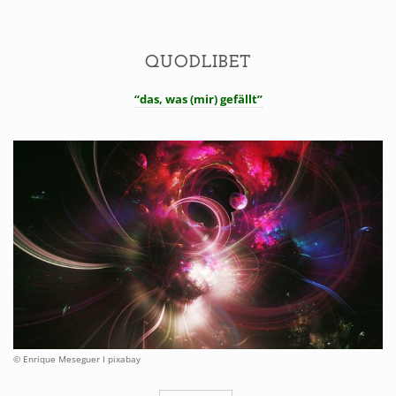
QUODLIBET
“das, was (mir) gefällt”
© Enrique Meseguer I pixabay