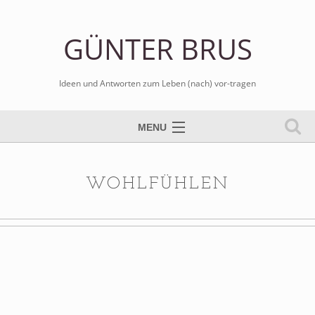
GÜNTER BRUS
Ideen und Antworten zum Leben (nach) vor-tragen
MENU
Tischtennis spielen
Bilder malen
WOHLFÜHLEN
Schule sozial arbeiten
Kreativ kritisch schreiben
Blog er-leben
Gospels komponieren