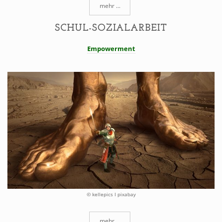
mehr ...
SCHUL-SOZIALARBEIT
Empowerment
© kellepics I pixabay
mehr ...