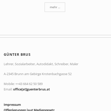
mehr ...
GÜNTER BRUS
Lehrer, Sozialarbeiter, Autodidakt, Schreiber, Maler
A-2345 Brunn am Gebirge Krotenbachgasse 52
Mobile: ++43 664 62 50 589
Email:
office[at]guenterbrus.at
Impressum
Offenlegungen laut Mediengesetz