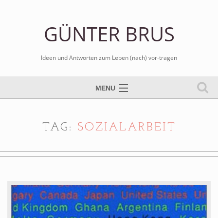
GÜNTER BRUS
Ideen und Antworten zum Leben (nach) vor-tragen
MENU
Tischtennis spielen
Bilder malen
TAG:
SOZIALARBEIT
Schule sozial arbeiten
Kreativ kritisch schreiben
Blog er-leben
Gospels komponieren