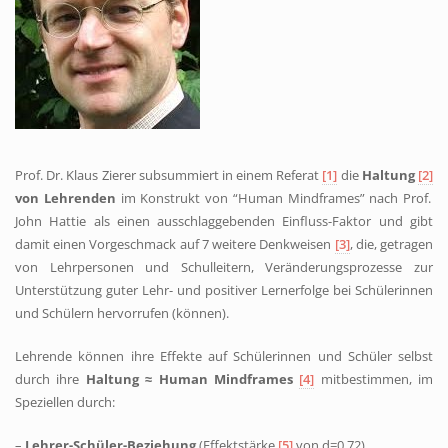
Prof. Dr. Klaus Zierer subsummiert in einem Referat
[1]
die
Haltung
[2]
von Lehrenden
im Konstrukt von “Human Mindframes” nach Prof.
John Hattie als einen ausschlaggebenden Einfluss-Faktor und gibt
damit einen Vorgeschmack auf 7 weitere Denkweisen
[3]
, die, getragen
von Lehrpersonen und Schulleitern, Veränderungsprozesse zur
Unterstützung guter Lehr- und positiver Lernerfolge bei Schülerinnen
und Schülern hervorrufen (können).
Lehrende können ihre Effekte auf Schülerinnen und Schüler selbst
durch ihre
Haltung ≈ Human Mindframes
[4]
mitbestimmen, im
Speziellen durch:
–
Lehrer-Schüler-Beziehung
(Effektstärke
[5]
von d=0,72),