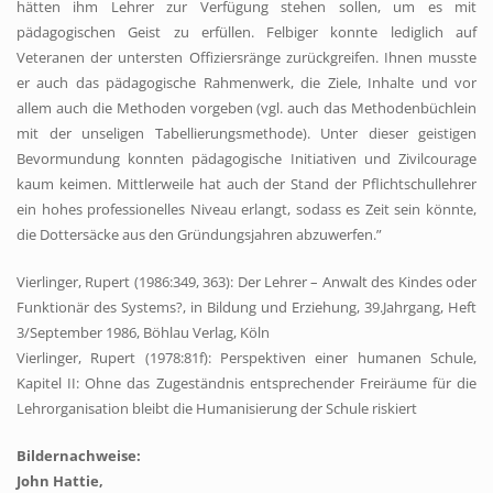
hätten ihm Lehrer zur Verfügung stehen sollen, um es mit
pädagogischen Geist zu erfüllen. Felbiger konnte lediglich auf
Veteranen der untersten Offiziersränge zurückgreifen. Ihnen musste
er auch das pädagogische Rahmenwerk, die Ziele, Inhalte und vor
allem auch die Methoden vorgeben (vgl. auch das Methodenbüchlein
mit der unseligen Tabellierungsmethode). Unter dieser geistigen
Bevormundung konnten pädagogische Initiativen und Zivilcourage
kaum keimen. Mittlerweile hat auch der Stand der Pflichtschullehrer
ein hohes professionelles Niveau erlangt, sodass es Zeit sein könnte,
die Dottersäcke aus den Gründungsjahren abzuwerfen.”
Vierlinger, Rupert (1986:349, 363): Der Lehrer – Anwalt des Kindes oder
Funktionär des Systems?, in Bildung und Erziehung, 39.Jahrgang, Heft
3/September 1986, Böhlau Verlag, Köln
Vierlinger, Rupert (1978:81f): Perspektiven einer humanen
Schule,
Kapitel II: Ohne das Zugeständnis entsprechender Freiräume für die
Lehrorganisation bleibt die Humanisierung der Schule riskiert
Bildernachweise:
John Hattie,