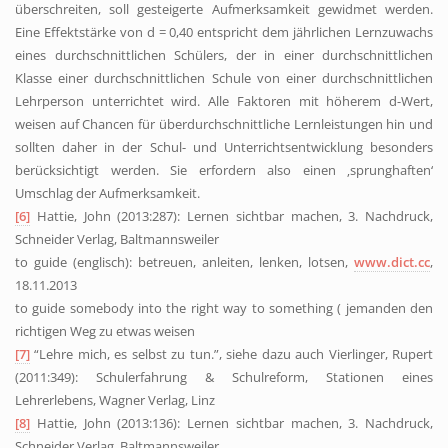
überschreiten, soll gesteigerte Aufmerksamkeit gewidmet werden.
Eine Effektstärke von d = 0,40 entspricht dem jährlichen Lernzuwachs
eines durchschnittlichen Schülers, der in einer durchschnittlichen
Klasse einer durchschnittlichen Schule von einer durchschnittlichen
Lehrperson unterrichtet wird. Alle Faktoren mit höherem d-Wert,
weisen auf Chancen für überdurchschnittliche Lernleistungen hin und
sollten daher in der Schul- und Unterrichtsentwicklung besonders
berücksichtigt werden. Sie erfordern also einen ‚sprunghaften‘
Umschlag der Aufmerksamkeit.
[6]
Hattie, John (2013:287): Lernen sichtbar machen, 3. Nachdruck,
Schneider Verlag, Baltmannsweiler
to guide (englisch): betreuen, anleiten, lenken, lotsen,
www.dict.cc
,
18.11.2013
to guide somebody into the right way to something ( jemanden den
richtigen Weg zu etwas weisen
[7]
“Lehre mich, es selbst zu tun.”, siehe dazu auch Vierlinger, Rupert
(2011:349): Schulerfahrung & Schulreform, Stationen eines
Lehrerlebens, Wagner Verlag, Linz
[8]
Hattie, John (2013:136): Lernen sichtbar machen, 3. Nachdruck,
Schneider Verlag, Baltmannsweiler