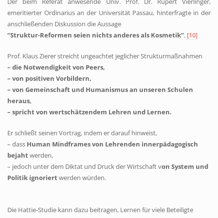
Der beim Referat anwesende Univ. Prof. Dr. Rupert Vierlinger,
emeritierter Ordinarius an der Universität Passau, hinterfragte in der
anschließenden Diskussion die Aussage
“Struktur-Reformen seien nichts anderes als Kosmetik”
.
[10]
Prof. Klaus Zierer streicht ungeachtet jeglicher Strukturmaßnahmen
– die Notwendigkeit von Peers,
– von positiven Vorbildern,
– von Gemeinschaft und Humanismus an unseren Schulen
heraus,
– spricht von wertschätzendem Lehren und Lernen.
Er schließt seinen Vortrag, indem er darauf hinweist,
– dass
Human Mindframes von Lehrenden innerpädagogisch
bejaht
werden,
– jedoch unter dem Diktat und Druck der Wirtschaft v
on System und
Politik ignoriert
werden würden.
Die Hattie‑Studie kann dazu beitragen, Lernen für viele Beteiligte