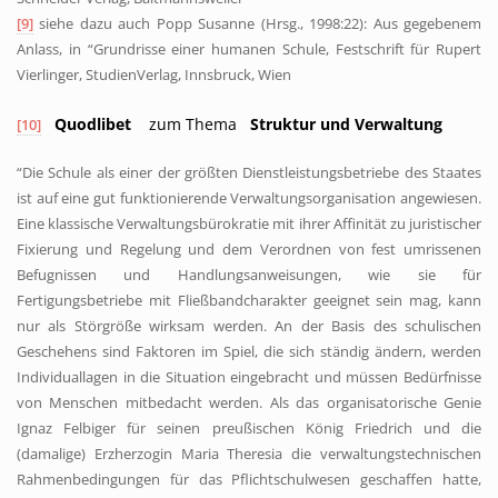
[9]
siehe dazu auch Popp Susanne (Hrsg., 1998:22): Aus gegebenem
Anlass, in “Grundrisse einer humanen Schule, Festschrift für Rupert
Vierlinger, StudienVerlag, Innsbruck, Wien
Quodlibet
zum Thema
Struktur und Verwaltung
[10]
“Die Schule als einer der größten Dienstleistungsbetriebe des Staates
ist auf eine gut funktionierende Verwaltungsorganisation angewiesen.
Eine klassische Verwaltungsbürokratie mit ihrer Affinität zu juristischer
Fixierung und Regelung und dem Verordnen von fest umrissenen
Befugnissen und Handlungsanweisungen, wie sie für
Fertigungsbetriebe mit Fließbandcharakter geeignet sein mag, kann
nur als Störgröße wirksam werden. An der Basis des schulischen
Geschehens sind Faktoren im Spiel, die sich ständig ändern, werden
Individuallagen in die Situation eingebracht und müssen Bedürfnisse
von Menschen mitbedacht werden. Als das organisatorische Genie
Ignaz Felbiger für seinen preußischen König Friedrich und die
(damalige) Erzherzogin Maria Theresia die verwaltungstechnischen
Rahmenbedingungen für das Pflichtschulwesen geschaffen hatte,