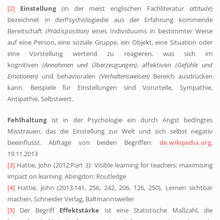
[2]
Einstellung
(in der meist englischen Fachliteratur
attitude
)
bezeichnet in derPsychologiedie aus der Erfahrung kommende
Bereitschaft
(Prädisposition)
eines Individuums in bestimmter Weise
auf eine Person, eine soziale Gruppe, ein Objekt, eine Situation oder
eine Vorstellung wertend zu reagieren, was sich im
kognitiven
(Annahmen und Überzeugungen)
, affektiven
(Gefühle und
Emotionen)
und behavioralen
(Verhaltensweisen)
Bereich ausdrücken
kann. Beispiele für Einstellungen sind Vorurteile, Sympathie,
Antipathie, Selbstwert.
Fehlhaltung
ist in der Psychologie ein durch Angst bedingtes
Misstrauen, das die
Einstellung
zur Welt und sich selbst negativ
beeinflusst. Abfrage von beiden Begriffen:
de.wikipedia.org
,
19.11.2013
[3]
Hattie, John (2012:Part 3): Visible learning for teachers: maximising
impact on learning. Abingdon: Routledge
[4]
Hattie, John (2013:141, 256, 242, 206, 126, 250), Lernen sichtbar
machen, Schneider Verlag, Baltmannsweiler
[5]
Der Begriff
Effektstärke
ist eine Statistische Maßzahl, die