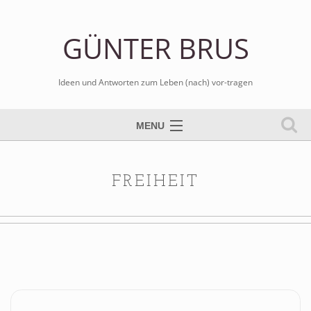
GÜNTER BRUS
Ideen und Antworten zum Leben (nach) vor-tragen
MENU
Tischtennis spielen
Bilder malen
FREIHEIT
Schule sozial arbeiten
Kreativ kritisch schreiben
Blog er-leben
Gospels komponieren