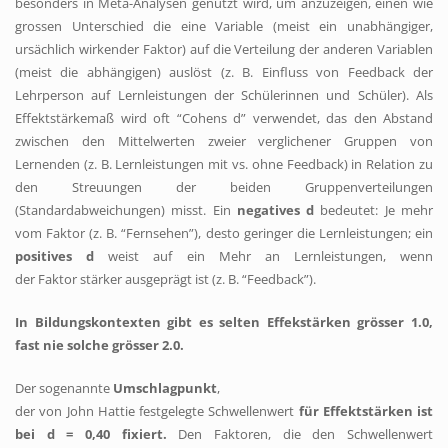
besonders in Meta-Analysen genutzt wird, um anzuzeigen, einen wie
grossen Unterschied die eine Variable (meist ein unabhängiger,
ursächlich wirkender Faktor) auf die Verteilung der anderen Variablen
(meist die abhängigen) auslöst (z. B. Einfluss von Feedback der
Lehrperson auf Lernleistungen der Schülerinnen und Schüler). Als
Effektstärkemaß wird oft “Cohens d” verwendet, das den Abstand
zwischen den Mittelwerten zweier verglichener Gruppen von
Lernenden (z. B. Lernleistungen mit vs. ohne Feedback) in Relation zu
den Streuungen der beiden Gruppenverteilungen
(Standardabweichungen) misst. Ein
negatives d
bedeutet: Je mehr
vom Faktor (z. B. “Fernsehen”), desto geringer die Lernleistungen; ein
positives d
weist auf ein Mehr an Lernleistungen, wenn
der Faktor stärker ausgeprägt ist (z. B. “Feedback”).
In Bildungskontexten gibt es selten Effekstärken grösser 1.0,
fast nie solche grösser 2.0.
Der sogenannte
Umschlagpunkt
,
der von John Hattie festgelegte Schwellenwert
für Effektstärken ist
bei d = 0,40 fixiert.
Den Faktoren, die den Schwellenwert