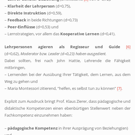
–
Klarheit der Lehrperson
(d=0,75),
–
Direkte Instruktion
(d=0,59),
–
Feedback
in beide Richtungen (d=0,73)
–
Peer-Einflüsse
(d=0,53) und
– Lernstrategien, vor allem das
Kooperative Lernen
(d=0,41).
Lehrpersonen agieren als Regisseur und Guide
[6]
(d=0,62),
Moderator bzw. Leader (d=0,23) haben ausgedient.
Dabei sollten, frei nach John Hattie, Lehrende die Fähigkeit
mitbringen,
– Lernenden bei der Ausübung Ihrer Tätigkeit, dem Lernen, aus dem
Weg zu gehen und
– Maria Montessori zitierend, “helfen, es selbst tun zu können”
[7]
.
Explizit zum Ausdruck bringt Prof. Klaus Zierer, dass pädagogische und
didaktische Kompetenzen einen ebenbürtigen Stellenwert neben der
Fachkompetenz einzunehmen haben:
–
pädagogische Kompetenz
in ihrer Ausprägung von Beziehung(en)