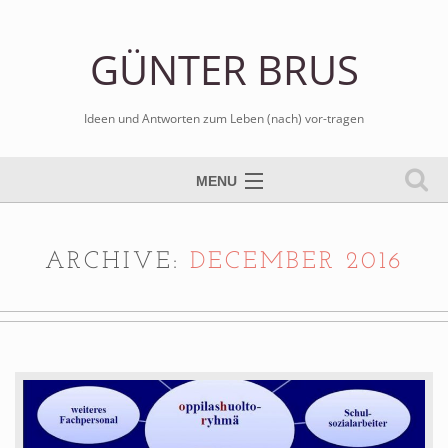
GÜNTER BRUS
Ideen und Antworten zum Leben (nach) vor-tragen
MENU
Tischtennis spielen
Bilder malen
ARCHIVE:
DECEMBER 2016
Schule sozial arbeiten
Kreativ kritisch schreiben
Blog er-leben
Gospels komponieren