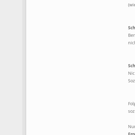
(wi
Sch
Ber
nic
Sch
Nic
Soz
Fol
soz
Nur
Err