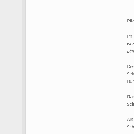
Pil
Im 
wis
Län
Die
Sek
Bun
Das
Sch
Als
Sch