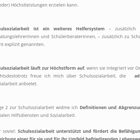
eder) Höchstleistungen erzielen kann.
ulsozialarbeit ist ein weiteres Helfersystem
– zusätzlich z
atungslehrerInnen und SchülerberaterInnen, – zusätzlich zu Schul
ht explizit genannten.
ulsozialarbeit läuft zur Höchstform auf
, wenn sie integriert vor Or
htsdestotrotz freue ich mich über Schulsozialarbeit, die
ad
ialarbeit anbietet.
ge 2 zur Schulsozialarbeit widme ich
Definitionen und Abgrenzun
ialen Hilfsdiensten und Sozialarbeit.
 soviel:
Schulsozialarbeit unterstützt und fördert die Befähig
eichung einer für sie und für ihr Umfeld befriedigenden Lebenswe