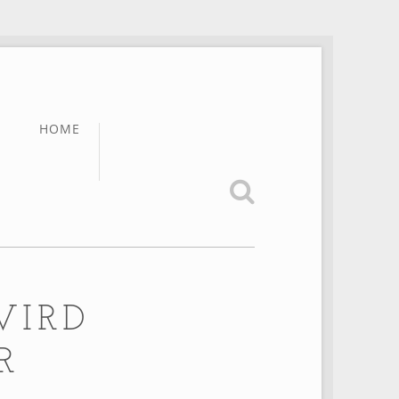
HOME
WIRD
R