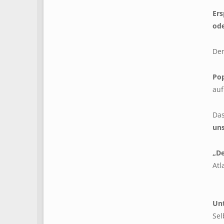
Ers
ode
Den
Pop
auf
Das
uns
„De
Atl
Unt
Sel